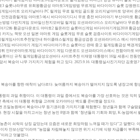
다이야기
릴게임이란
야마토5게임다운로드
릴게임환전
바다신2 영상
유니티 슬롯 머
토3
슬롯나라무료
유희왕황금성
야마토5게임방법
무료게임
바다이야기 슬롯
강원랜드
릴게임사이트
오리지날바다
PC 릴게임
무료 릴게임
골드몽
오리지널야마토
양귀비
온
드
안전검증릴게임
야마토5
예시
바다이야기디시
무료 충전 바다이야기
부산야마토
황
는방법
다빈치게임
모바일신천지모바일
릴게임 오션파라다이스
오리지날바다
무료충
야기2화
황금성다운로드
야마토2
릴온라인
슬롯머신게임
바다이야기게임2018
황금성
기
카지노 잭팟
오션
일본 야마토 게임
슬롯게임 무료
슬롯 검증사이트
바다이야기게임
기릴게임사이트추천및안내
하이클래스릴게임
황금성검증
오션파라다이스 예시
야마
신2게임
바다이야기 게임기
바다이야기주소
슬롯머신 판매 중고
릴게임횡금성
백경게
먹튀
인터넷야마토게임
바다이야기 게임 다운로드
오션파라다이스예시
전함야마토
바
슬롯머신 규칙
릴게임황금성오션바다
사이트추천
이재명 대통령이 16일 세종시 전동
앞서 복숭아 나무 가지치기 체험을 하고 있다. 2025.9.16. 대통령실사진기자단 김호영
지 복숭아를 향한 애착이 남다르다. 늦여름까지 복숭아가 떨어지지 않도록 냉장고에 항상
통령의 과일 취향이다. 이 대통령이 과일 중에서도 복숭아를 가장 선호하는 것은 익히 
 측에서 이 대통령 취향을 고려해 오카야마산 백도를 준비했을 정도다.
동면 조일농원에서 복숭아나무
등기권리증
가지치기를 체험했다. 청년들과 함께 구슬땀을
 현장 시찰을 마치고서는 청년 농민 8명과 함께 ‘청년들의 기회와 희망, K-농업에서 
“농촌이 쇠락의 상징 같았는데 요즘은 새로운 희망처럼 느껴질 때가 있다”고 말했다. 이
이자 안보산업”이라며 “농업을 자립해놓지 않으면 위기 시기에 식량 자급률이 부족해
”이라고 덧붙였다.