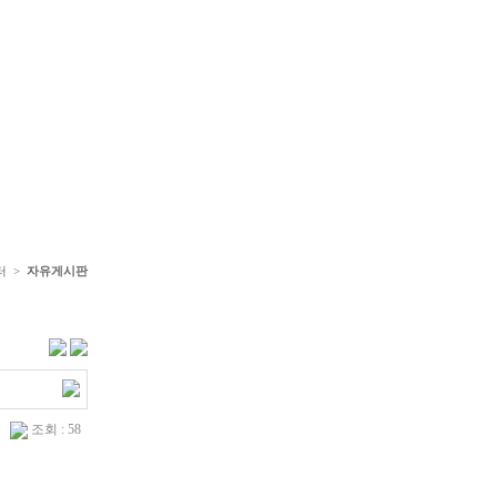
터 >
자유게시판
조회 : 58