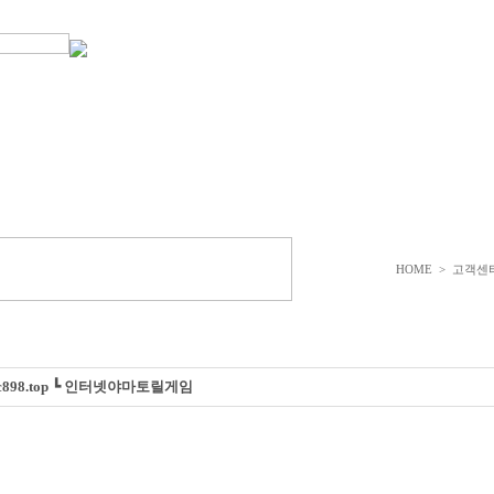
HOME > 고객센
c898.top ┗ 인터넷야마토릴게임