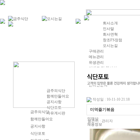
회사소개
인사말
회사연혁
창조FS장점
오시는길
구매관리
메뉴관리
위생관리
이벤트 및 행사식
위탁급식장점
절차 및 계약방법
온라인문의
금주의식단
함께만들어요
작성일 : 10-11-10 21:18
공지사항
식단포토
미역줄기볶음
금주의식단
자유게시판
인재상
함께만들어요
글쓴이 :
관리자
채용정보
공지사항
식단포토